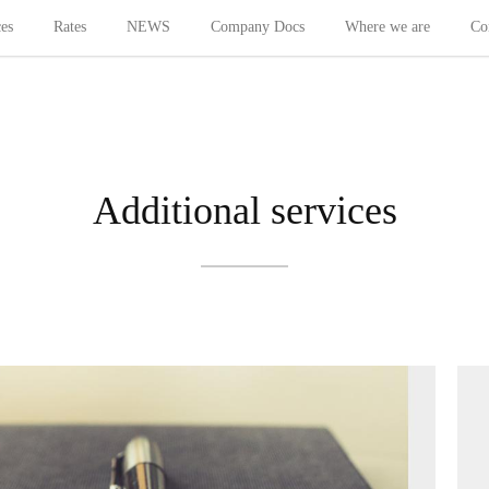
ces
Rates
NEWS
Company Docs
Where we are
Co
Additional services