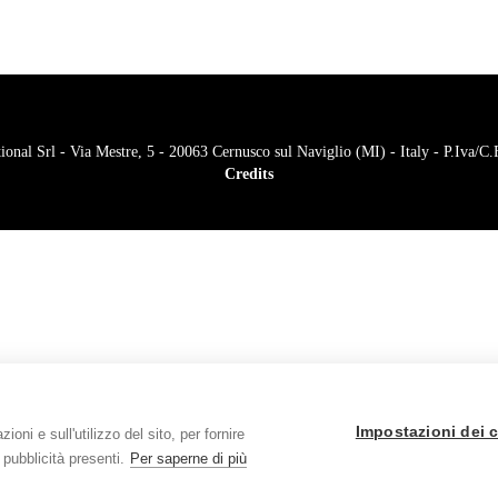
onal Srl - Via Mestre, 5 - 20063 Cernusco sul Naviglio (MI) - Italy - P.Iva/
Credits
Impostazioni dei 
oni e sull'utilizzo del sito, per fornire
 pubblicità presenti.
Per saperne di più