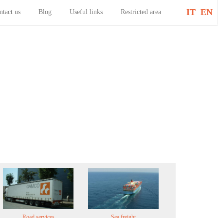
IT
EN
ntact us
Blog
Useful links
Restricted area
Road services
Sea freight