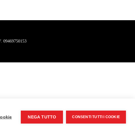
C.F. 09469750153
cookie
NEGA TUTTO
CONSENTI TUTTI I COOKIE