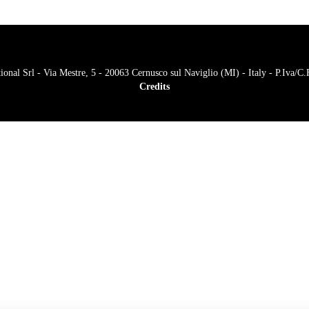
onal Srl - Via Mestre, 5 - 20063 Cernusco sul Naviglio (MI) - Italy - P.Iva/
Credits