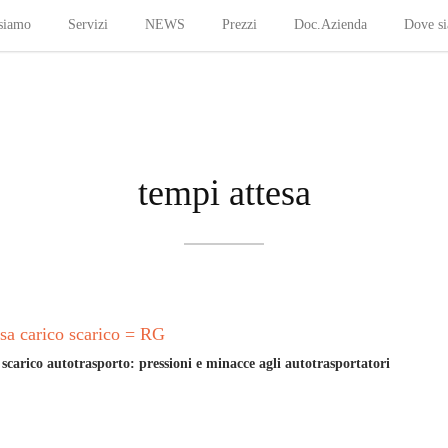
siamo
Servizi
NEWS
Prezzi
Doc.Azienda
Dove s
tempi attesa
sa carico scarico = RG
scarico autotrasporto: pressioni e minacce agli autotrasportatori