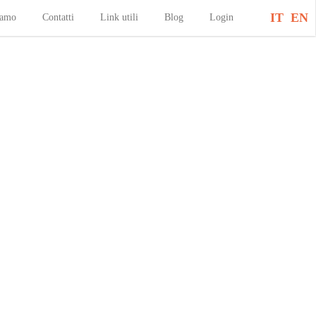
IT
EN
iamo
Contatti
Link utili
Blog
Login