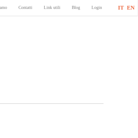
IT
EN
iamo
Contatti
Link utili
Blog
Login