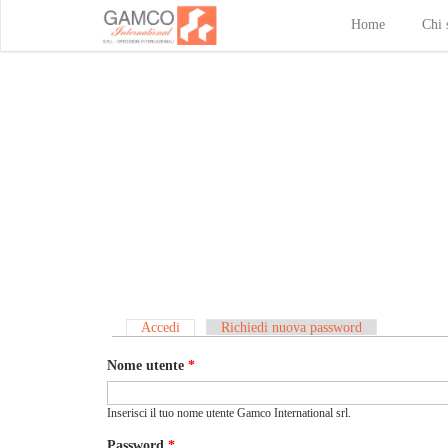
Home
Chi 
Accedi
(scheda attiva)
Richiedi nuova password
Schede primarie
Nome utente
*
Inserisci il tuo nome utente Gamco International srl.
Password
*