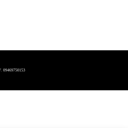
C.F. 09469750153