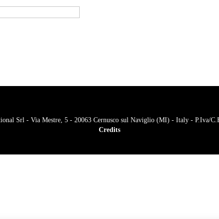
onal Srl - Via Mestre, 5 - 20063 Cernusco sul Naviglio (MI) - Italy - P.Iva/
Credits