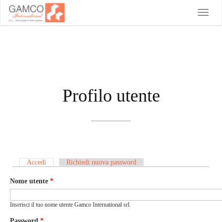
Toggle
naviga
Profilo utente
Accedi
(scheda attiva)
Richiedi nuova password
Schede primarie
Nome utente
*
Inserisci il tuo nome utente Gamco International srl.
Password
*