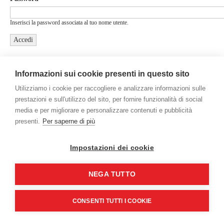
Inserisci la password associata al tuo nome utente.
Informazioni sui cookie presenti in questo sito
Utilizziamo i cookie per raccogliere e analizzare informazioni sulle
prestazioni e sull'utilizzo del sito, per fornire funzionalità di social
media e per migliorare e personalizzare contenuti e pubblicità
presenti.
Per saperne di più
Gamco International Srl - Via Mestre, 5 - 20063 Cernusco sul Naviglio
(MI) - Italy - P.Iva/C.F. 09469750153
Credits
Impostazioni dei cookie
NEGA TUTTO
CONSENTI TUTTI I COOKIE