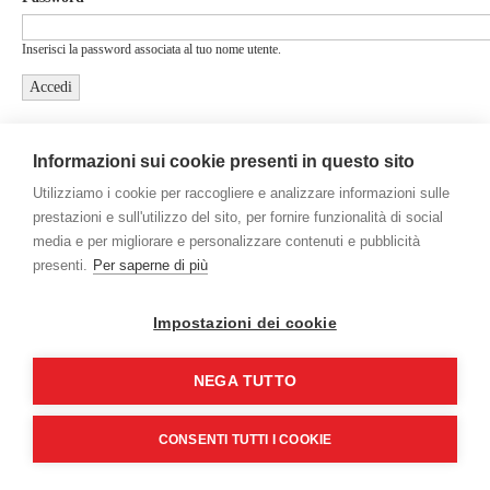
Inserisci la password associata al tuo nome utente.
Informazioni sui cookie presenti in questo sito
Utilizziamo i cookie per raccogliere e analizzare informazioni sulle
prestazioni e sull'utilizzo del sito, per fornire funzionalità di social
media e per migliorare e personalizzare contenuti e pubblicità
presenti.
Per saperne di più
Gamco International Srl - Via Mestre, 5 - 20063 Cernusco sul Naviglio
(MI) - Italy - P.Iva/C.F. 09469750153
Credits
Impostazioni dei cookie
NEGA TUTTO
CONSENTI TUTTI I COOKIE