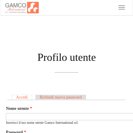
Toggle
naviga
Profilo utente
Accedi
(scheda attiva)
Richiedi nuova password
Schede primarie
Nome utente
*
Inserisci il tuo nome utente Gamco International srl.
Password
*