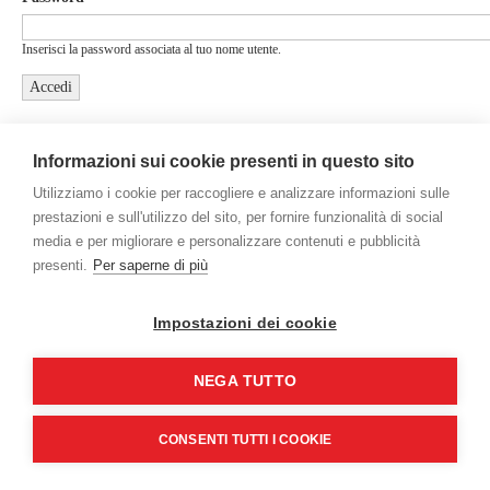
Inserisci la password associata al tuo nome utente.
Informazioni sui cookie presenti in questo sito
Utilizziamo i cookie per raccogliere e analizzare informazioni sulle
prestazioni e sull'utilizzo del sito, per fornire funzionalità di social
media e per migliorare e personalizzare contenuti e pubblicità
presenti.
Per saperne di più
Gamco International Srl - Via Mestre, 5 - 20063 Cernusco sul Naviglio
(MI) - Italy - P.Iva/C.F. 09469750153
Credits
Impostazioni dei cookie
NEGA TUTTO
CONSENTI TUTTI I COOKIE