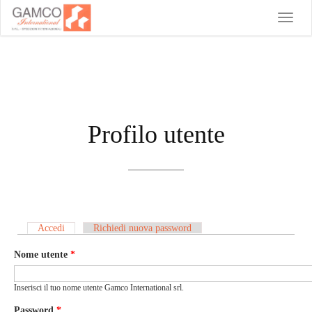
Toggle
naviga
Profilo utente
Accedi
(scheda attiva)
Richiedi nuova password
Schede primarie
Nome utente
*
Inserisci il tuo nome utente Gamco International srl.
Password
*