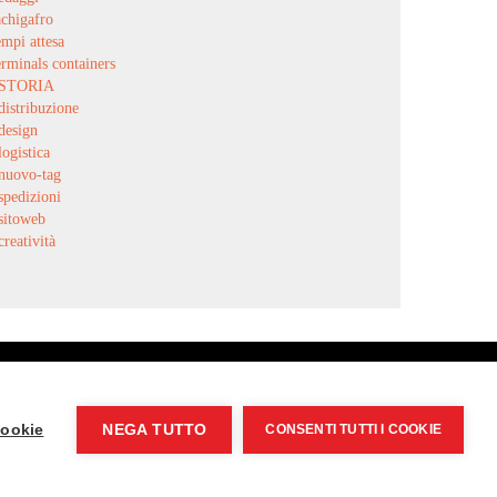
achigafro
empi attesa
erminals containers
STORIA
distribuzione
design
logistica
nuovo-tag
spedizioni
sitoweb
creatività
C.F. 09469750153
cookie
NEGA TUTTO
CONSENTI TUTTI I COOKIE