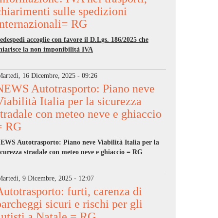
chiarimenti sulle spedizioni
internazionali= RG
edespedi accoglie con favore il D.Lgs. 186/2025 che
hiarisce la non imponibilità IVA
Martedì, 16 Dicembre, 2025 - 09:26
NEWS Autotrasporto: Piano neve
Viabilità Italia per la sicurezza
stradale con meteo neve e ghiaccio
= RG
NEWS
Autotrasporto: Piano neve Viabilità Italia per la
icurezza stradale con meteo neve e ghiaccio = RG
Martedì, 9 Dicembre, 2025 - 12:07
Autotrasporto: furti, carenza di
parcheggi sicuri e rischi per gli
autisti a Natale = RG