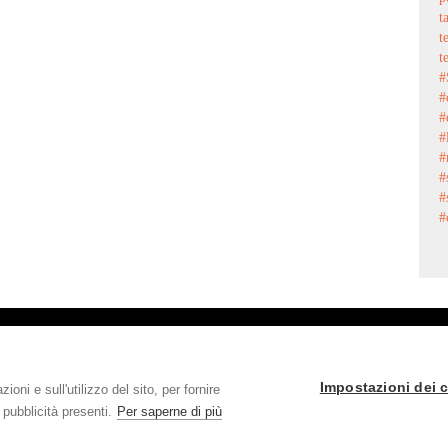
t
t
t
#
#
#
#
#
#
#
#
onal Srl - Via Mestre, 5 - 20063 Cernusco sul Naviglio (MI) - Italy - P.Iva/
Impostazioni dei 
oni e sull'utilizzo del sito, per fornire
Credits
 pubblicità presenti.
Per saperne di più