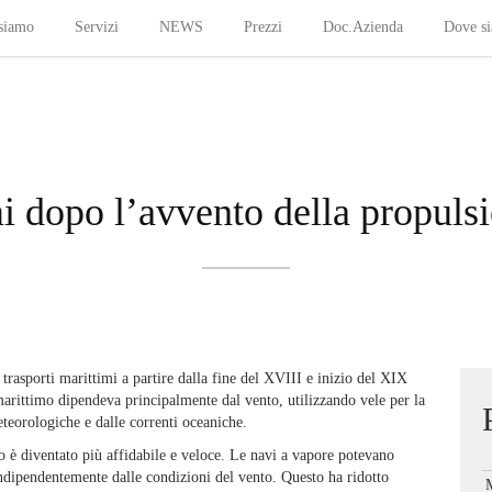
siamo
Servizi
NEWS
Prezzi
Doc.Azienda
Dove s
imi dopo l’avvento della propul
trasporti marittimi a partire dalla fine del XVIII e inizio del XIX
 marittimo dipendeva principalmente dal vento, utilizzando vele per la
teorologiche e dalle correnti oceaniche.
mo è diventato più affidabile e veloce. Le navi a vapore potevano
 indipendentemente dalle condizioni del vento. Questo ha ridotto
M