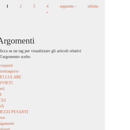
1
2
3
4
seguente ›
ultima
Pagine
»
Argomenti
licca su un tag per visualizzare gli articoli relativi
ll'argomento scelto.
trasporti
utotrasporto
CELLULARE
IVIETI
urti
A
CS2
VA
EZZI PESANTI
eve
agamenti
edaggi