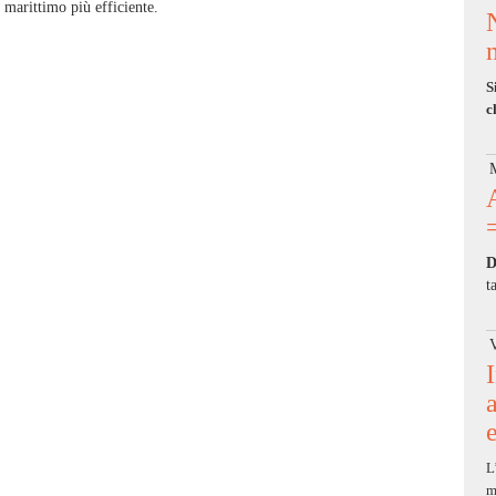
 marittimo più efficiente.
S
c
M
D
t
V
a
L
m