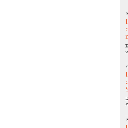
T
c
E
a