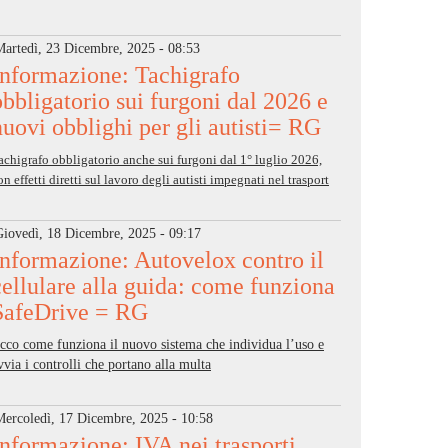
Martedì, 23 Dicembre, 2025 - 08:53
Informazione: Tachigrafo
obbligatorio sui furgoni dal 2026 e
nuovi obblighi per gli autisti= RG
achigrafo obbligatorio anche sui furgoni dal 1° luglio 2026,
on effetti diretti sul lavoro degli autisti impegnati nel trasport
Giovedì, 18 Dicembre, 2025 - 09:17
Informazione: Autovelox contro il
cellulare alla guida: come funziona
SafeDrive = RG
cco come funziona il nuovo sistema che individua l’uso e
vvia i controlli che portano alla multa
Mercoledì, 17 Dicembre, 2025 - 10:58
Informazione: IVA nei trasporti,